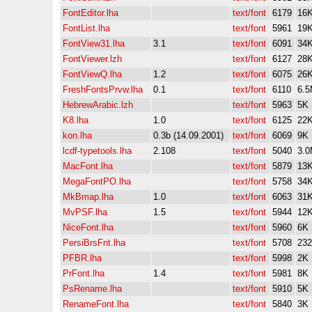
FontEditor.lha
text/font
6179
16
FontList.lha
text/font
5961
19
FontView31.lha
3.1
text/font
6091
34
FontViewer.lzh
text/font
6127
28
FontViewQ.lha
1.2
text/font
6075
26
FreshFontsPrvw.lha
0.1
text/font
6110
6.
HebrewArabic.lzh
text/font
5963
5K
K8.lha
1.0
text/font
6125
22
kon.lha
0.3b (14.09.2001)
text/font
6069
9K
lcdf-typetools.lha
2.108
text/font
5040
3.
MacFont.lha
text/font
5879
13
MegaFontPO.lha
text/font
5758
34
MkBmap.lha
1.0
text/font
6063
31
MvPSF.lha
1.5
text/font
5944
12
NiceFont.lha
text/font
5960
6K
PersiBrsFnt.lha
text/font
5708
23
PFBR.lha
text/font
5998
2K
PrFont.lha
1.4
text/font
5981
8K
PsRename.lha
text/font
5910
5K
RenameFont.lha
text/font
5840
3K