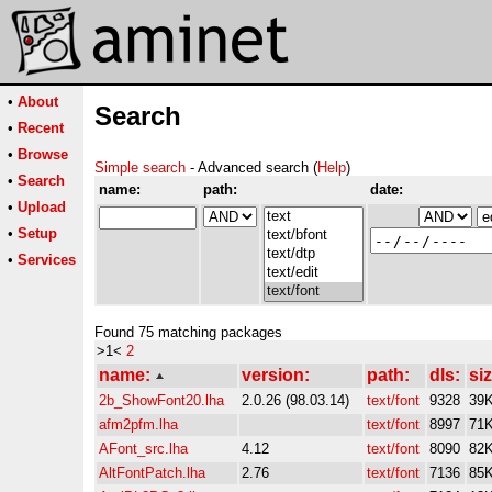
•
About
Search
•
Recent
•
Browse
Simple search
- Advanced search (
Help
)
•
Search
name:
path:
date:
•
Upload
•
Setup
•
Services
Found 75 matching packages
>1<
2
name:
version:
path:
dls:
siz
2b_ShowFont20.lha
2.0.26 (98.03.14)
text/font
9328
39
afm2pfm.lha
text/font
8997
71
AFont_src.lha
4.12
text/font
8090
82
AltFontPatch.lha
2.76
text/font
7136
85