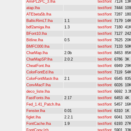
AmiPL2PC_3.lha
text/font
7124
13
atap.lha
text/font
7444
10
ATEbeta5b.lha
text/font
7287
18
BalticRimLT.lha
1.1
text/font
7179
14
bdf2amiga.lha
1.3
text/font
7180
41
BFont10.lha
text/font
7127
24
Bitline.lha
0.5
text/font
7625
20
BMFC000.lha
text/font
7133
50
CharMap.lha
2.0b
text/font
8453
85
CharMapSP.lha
2.0.2
text/font
6786
3K
CheatFont.lha
text/font
6949
29
ColorFontEd.lha
text/font
7119
54
ColorFontMastr.lha
2.1
text/font
6545
83
ConvMacF.lha
text/font
6026
10
deco_liste.lha
text/font
6692
3.
FastFonts.lha
2.17
text/font
6453
4K
Fed_1.41_Patch.lha
text/font
5457
16
Fenster.lha
0.01
text/font
6310
1K
figlet.lha
2.2.1
text/font
6041
32
FontCache.lha
1.9
text/font
6193
27
FontConv.lzh
text/font
5901
33