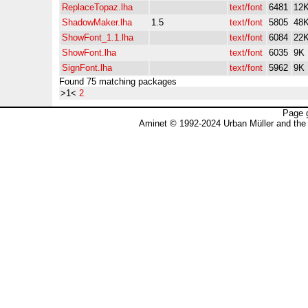
ReplaceTopaz.lha
text/font
6481
12
ShadowMaker.lha
1.5
text/font
5805
48
ShowFont_1.1.lha
text/font
6084
22
ShowFont.lha
text/font
6035
9K
SignFont.lha
text/font
5962
9K
Found 75 matching packages
>1<
2
Page 
Aminet © 1992-2024 Urban Müller and the