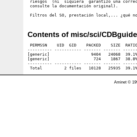
 riesgos  (ni  siquiera  garantizo una correc
 consulte la documentación original).

Contents of misc/sci/CDBguide
 PERMSSN    UID  GID    PACKED    SIZE  RATIO
---------- ----------- ------- ------- ------
[generic]                 9404   24068  39.1%
[generic]                  724    1867  38.8%
---------- ----------- ------- ------- ------
Aminet © 19