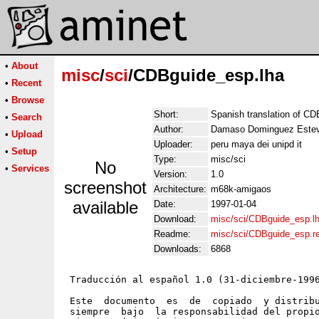
•
About
misc
/
sci
/CDBguide_esp.lha
•
Recent
•
Browse
Short:
Spanish translation of CD
•
Search
Author:
Damaso Dominguez Este
•
Upload
Uploader:
peru maya dei unipd it
•
Setup
Type:
misc/sci
No
•
Services
Version:
1.0
screenshot
Architecture:
m68k-amigaos
available
Date:
1997-01-04
Download:
misc/sci/CDBguide_esp.l
Readme:
misc/sci/CDBguide_esp.
Downloads:
6868
 Traducción al español 1.0 (31-diciembre-1996
 Este  documento  es  de  copiado  y distribu
 siempre  bajo  la responsabilidad del propio