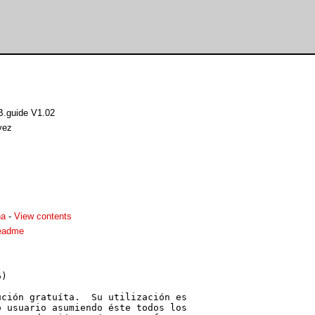
B.guide V1.02
vez
ha
-
View contents
readme
)

ción gratuíta.  Su utilización es

 usuario asumiendo éste todos los
