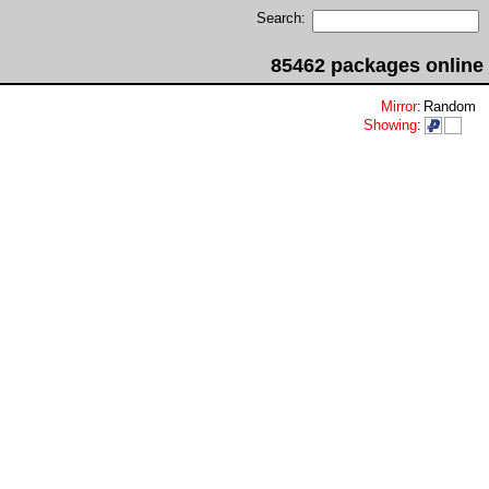
Search:
85462 packages online
Mirror
:
Random
Showing
: