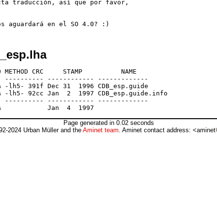
ta traducción, así que por favor,

_esp.lha
 METHOD CRC     STAMP          NAME

 ---------- ------------ -------------

 -lh5- 391f Dec 31  1996 CDB_esp.guide

 -lh5- 92cc Jan  2  1997 CDB_esp.guide.info

 ---------- ------------ -------------

Page generated in 0.02 seconds
92-2024 Urban Müller and the
Aminet team
. Aminet contact address: <aminet