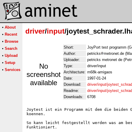
•
About
driver
/
input
/joytest_schrader.lh
•
Recent
•
Browse
Short:
JoyPort test programm (
•
Search
Author:
petricks
metronet.de (Ma
•
Upload
Uploader:
petricks metronet de (Petr
•
Setup
No
Type:
driver/input
•
Services
Architecture:
m68k-amigaos
screenshot
Date:
1997-01-24
available
Download:
driver/input/joytest_schrad
Readme:
driver/input/joytest_schra
Downloads:
6708
Joytest ist ein Programm mit dem die beiden G
koennen.

So kann leicht festgestellt werden was am bes
Funktioniert.
