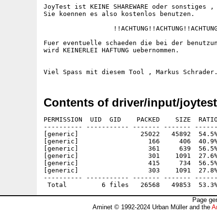
JoyTest ist KEINE SHAREWARE oder sonstiges , 
Sie koennen es also kostenlos benutzen.

                  !!ACHTUNG!!ACHTUNG!!ACHTUNG
Fuer eventuelle schaeden die bei der benutzun
wird KEINERLEI HAFTUNG uebernommen.

Contents of driver/input/joytes
PERMISSION  UID  GID    PACKED    SIZE  RATIO
---------- ----------- ------- ------- ------
[generic]                25022   45892  54.5%
[generic]                  166     406  40.9%
[generic]                  361     639  56.5%
[generic]                  301    1091  27.6%
[generic]                  415     734  56.5%
[generic]                  303    1091  27.8%
---------- ----------- ------- ------- ------
Page gen
Aminet © 1992-2024 Urban Müller and the
A